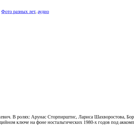
,
Фото разных лет
,
аудио
евич. В ролях: Арунас Сторпирштис, Лариса Шахворостова, Бо
едийном ключе на фоне ностальгических 1980-х годов под акко