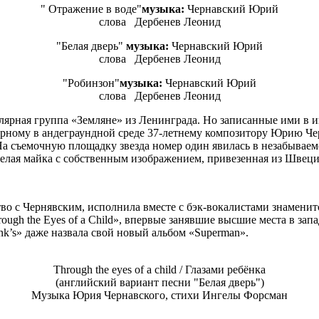
" Отражение в воде"
музыка:
Чернавский Юрий
слова Дербенев Леонид
"Белая дверь"
музыка:
Чернавский Юрий
слова
Дербенев Леонид
"Робинзон"
музыка:
Чернавский Юрий
слова Дербенев Леонид
лярная группа «Земляне» из Ленинграда. Но записанные ими в 
лярному в андеграундной среде 37-летнему композитору Юрию Чер
а съемочную площадку звезда номер один явилась в незабываем
елая майка с собственным изображением, привезенная из Швец
ство с Чернявским, исполнила вместе с бэк-вокалистами знаме
ugh the Eyes of a Child», впервые занявшие высшие места в зап
nk’s» даже назвала свой новый альбом «Superman».
Through the eyes of a child / Глазами ребёнка
(английский вариант песни "Белая дверь")
Музыка Юрия Чернавского, стихи Ингелы Форсман