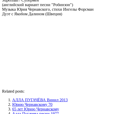
Superman / Супермен
(английский вариант песни "Робинзон")
Музыка Юрия Чернавского, стихи Ингелы Форсман
Дуэт с Якобом Далином (Швеция)
Related posts:
АЛЛА ПУГАЧЁВА Винил 2013
Юрию Чернавскому 70
65 лет Юрию Чернавскому
Алла Пугачева песни 1977