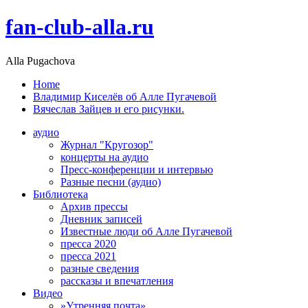
fan-club-alla.ru
Alla Pugachova
Home
Владимир Киселёв об Алле Пугачевой
Вячеслав Зайцев и его рисунки.
аудио
Журнал "Кругозор"
концерты на аудио
Пресс-конференции и интервью
Разные песни (аудио)
Библиотека
Архив прессы
Дневник записей
Известные люди об Алле Пугачевой
пресса 2020
пресса 2021
разные сведения
рассказы и впечатления
Видео
»Утренняя почта»