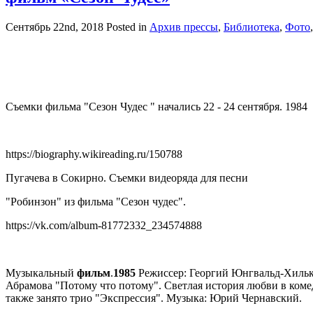
Сентябрь 22nd, 2018
Posted in
Архив прессы
,
Библиотека
,
Фото
Съемки фильма "Сезон Чудес " начались 22 - 24 сентября. 1984
https://biography.wikireading.ru/150788
Пугачева в Сокирно. Съемки видеоряда для песни
"Робинзон" из фильма "Сезон чудес".
https://vk.com/album-81772332_234574888
Музыкальный
фильм
.
1985
Режиссер: Георгий Юнгвальд-Хильк
Абрамова "Потому что потому". Светлая история любви в ком
также занято трио "Экспрессия". Музыка: Юрий Чернавский.