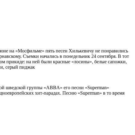
июне на «Мосфильме» пять песен Хилькевичу не понравились
навскому. Съемки начались в понедельник 24 сентября. В тот
ом прикиде: на ней были красные «лосины», белые сапожки,
ии, серый пиджак
нитой шведской группы «ABBA» его песни «Superman»
адноевропейских хит-парадах. Песню «Superman» в то время