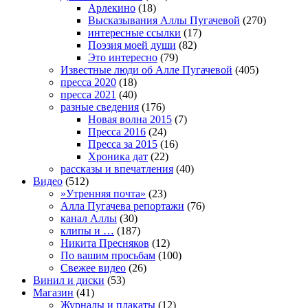
Арлекино
(18)
Высказывания Аллы Пугачевой
(270)
интересные ссылки
(17)
Поэзия моей души
(82)
Это интересно
(79)
Известные люди об Алле Пугачевой
(405)
пресса 2020
(18)
пресса 2021
(40)
разные сведения
(176)
Новая волна 2015
(7)
Пресса 2016
(24)
Пресса за 2015
(16)
Хроника дат
(22)
рассказы и впечатления
(40)
Видео
(512)
»Утренняя почта»
(23)
Алла Пугачева репортажи
(76)
канал Аллы
(30)
клипы и …
(187)
Никита Пресняков
(12)
По вашим просьбам
(100)
Свежее видео
(26)
Винил и диски
(53)
Магазин
(41)
Журналы и плакаты
(12)