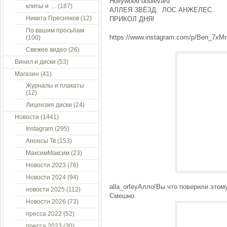
Hollywood boulevard
клипы и …
(187)
АЛЛЕЯ ЗВЁЗД. ЛОС АНЖЕЛЕС.
Никита Пресняков
(12)
ПРИКОЛ ДНЯ!
По вашим просьбам
https://www.instagram.com/p/Ben_7xMn
(100)
Свежее видео
(26)
Винил и диски
(53)
Магазин
(41)
Журналы и плакаты
(12)
Лицензия диски
(24)
Новости
(1441)
Instagram
(295)
Анонсы Тв
(153)
МаксимМаксим
(23)
Новости 2023
(76)
Новости 2024
(94)
alla_orfeyАлло!Вы что поверили этом
новости 2025
(112)
Смешно.
Новости 2026
(73)
пресса 2022
(52)
пресса 2023
(30)