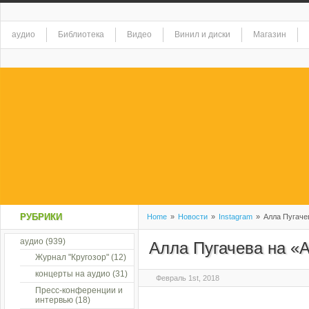
аудио
Библиотека
Видео
Винил и диски
Магазин
РУБРИКИ
Home
»
Новости
»
Instagram
»
Алла Пугачев
аудио
(939)
Алла Пугачева на «
Журнал "Кругозор"
(12)
концерты на аудио
(31)
Февраль 1st, 2018
Пресс-конференции и
интервью
(18)