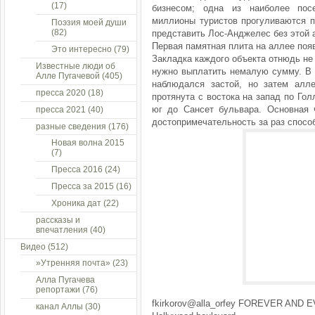
(17)
бизнесом; одна из наиболее пос
миллионы туристов прогуливаются п
Поэзия моей души
(82)
представить Лос-Анджелес без этой 
Первая памятная плита на аллее появ
Это интересно
(79)
Закладка каждого объекта отнюдь не
Известные люди об
нужно выплатить немалую сумму. В и
Алле Пугачевой
(405)
наблюдался застой, но затем алл
пресса 2020
(18)
протянута с востока на запад по Го
юг до Сансет бульвара. Основная 
пресса 2021
(40)
достопримечательность за раз спосо
разные сведения
(176)
Новая волна 2015
(7)
Пресса 2016
(24)
Пресса за 2015
(16)
Хроника дат
(22)
рассказы и
впечатления
(40)
Видео
(512)
»Утренняя почта»
(23)
Алла Пугачева
репортажи
(76)
fkirkorov@alla_orfey FOREVER AND E
канал Аллы
(30)