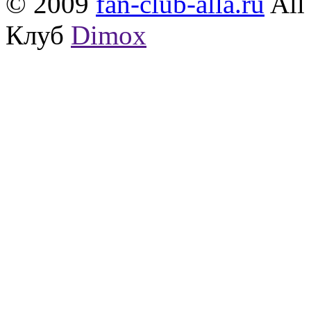
© 2009
fan-club-alla.ru
All 
Клуб
Dimox