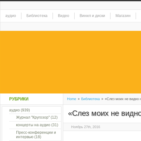
аудио
Библиотека
Видео
Винил и диски
Магазин
РУБРИКИ
Home
»
Библиотека
»
«Слез моих не видно 
аудио
(939)
«Слез моих не видн
Журнал "Кругозор"
(12)
концерты на аудио
(31)
Ноябрь 27th, 2016
Пресс-конференции и
интервью
(18)