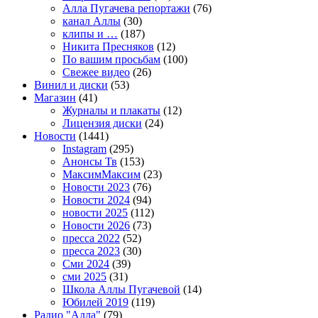
Алла Пугачева репортажи
(76)
канал Аллы
(30)
клипы и …
(187)
Никита Пресняков
(12)
По вашим просьбам
(100)
Свежее видео
(26)
Винил и диски
(53)
Магазин
(41)
Журналы и плакаты
(12)
Лицензия диски
(24)
Новости
(1441)
Instagram
(295)
Анонсы Тв
(153)
МаксимМаксим
(23)
Новости 2023
(76)
Новости 2024
(94)
новости 2025
(112)
Новости 2026
(73)
пресса 2022
(52)
пресса 2023
(30)
Сми 2024
(39)
сми 2025
(31)
Школа Аллы Пугачевой
(14)
Юбилей 2019
(119)
Радио "Алла"
(79)