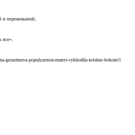
й и переживаний,
к все».
polina-gerasimova-populyarnost-materi-vykhodila-kristine-bokom/1