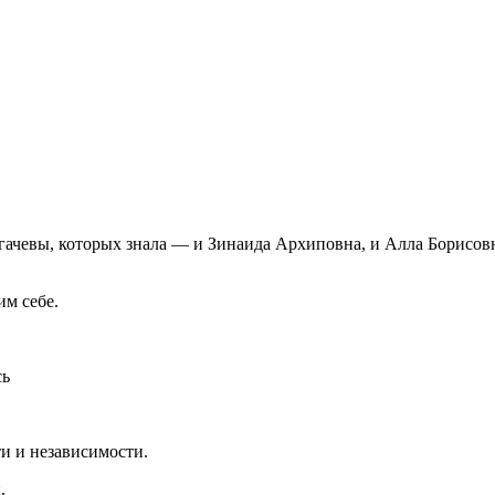
гачевы, которых знала — и Зинаида Архиповна, и Алла Борисовн
им себе.
сь
и и независимости.
.