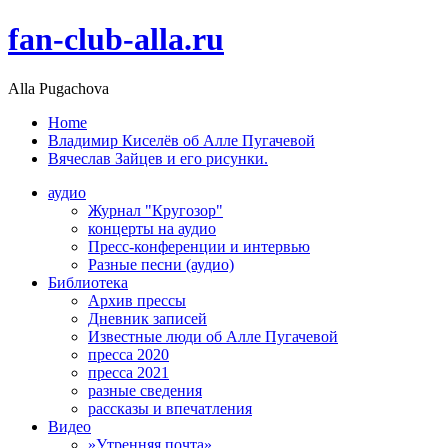
fan-club-alla.ru
Alla Pugachova
Home
Владимир Киселёв об Алле Пугачевой
Вячеслав Зайцев и его рисунки.
аудио
Журнал "Кругозор"
концерты на аудио
Пресс-конференции и интервью
Разные песни (аудио)
Библиотека
Архив прессы
Дневник записей
Известные люди об Алле Пугачевой
пресса 2020
пресса 2021
разные сведения
рассказы и впечатления
Видео
»Утренняя почта»