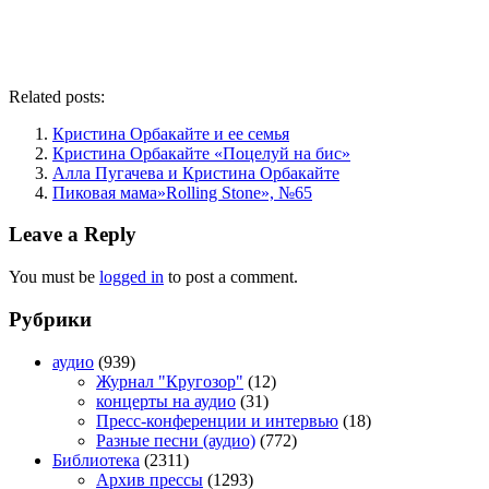
Related posts:
Кристина Орбакайте и ее семья
Кристина Орбакайте «Поцелуй на бис»
Алла Пугачева и Кристина Орбакайте
Пиковая мама»Rolling Stone», №65
Leave a Reply
You must be
logged in
to post a comment.
Рубрики
аудио
(939)
Журнал "Кругозор"
(12)
концерты на аудио
(31)
Пресс-конференции и интервью
(18)
Разные песни (аудио)
(772)
Библиотека
(2311)
Архив прессы
(1293)