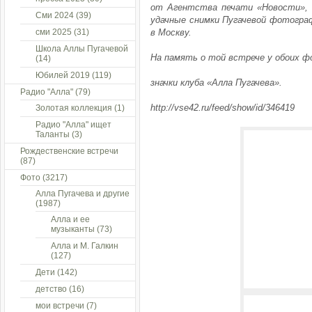
от Агентства печати «Новости», б
Сми 2024
(39)
удачные снимки Пугачевой фотограф
сми 2025
(31)
в Москву.
Школа Аллы Пугачевой
На память о той встрече у обоих ф
(14)
Юбилей 2019
(119)
значки клуба «Алла Пугачева».
Радио "Алла"
(79)
http://vse42.ru/feed/show/id/346419
Золотая коллекция
(1)
Радио "Алла" ищет
Таланты
(3)
Рождественские встречи
(87)
Фото
(3217)
Алла Пугачева и другие
(1987)
Алла и ее
музыканты
(73)
Алла и М. Галкин
(127)
Дети
(142)
детство
(16)
мои встречи
(7)