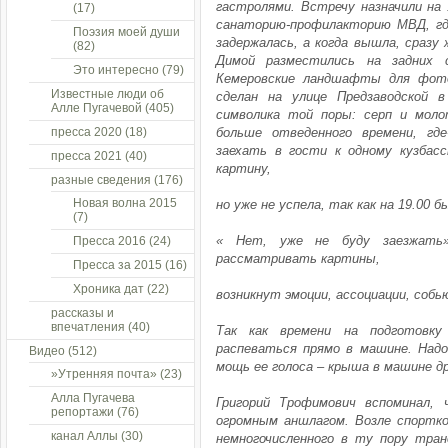
гастролями. Встречу назначили на 
(17)
санаторию-профилакторию МВД, гд
Поэзия моей души
задержалась, а когда вышла, сразу
(82)
Димой разместились на задних с
Это интересно
(79)
Кемеровские ландшафты для фото
Известные люди об
сделан на улице Предзаводской в
Алле Пугачевой
(405)
символика той поры: серп и моло
пресса 2020
(18)
больше отведенного времени, где
заехать в гости к одному кузбасс
пресса 2021
(40)
картину,
разные сведения
(176)
Новая волна 2015
но уже не успела, так как на 19.00 
(7)
« Нет, уже не буду заезжать»
Пресса 2016
(24)
рассматривать картины,
Пресса за 2015
(16)
Хроника дат
(22)
возникнут эмоции, ассоциации, собью
рассказы и
впечатления
(40)
Так как времени на подготовку
распеваться прямо в машине. Надо
Видео
(512)
мощь ее голоса – крыша в машине д
»Утренняя почта»
(23)
Алла Пугачева
Григорий Трофимович вспоминал,
репортажи
(76)
огромным аншлагом. Возле спортко
канал Аллы
(30)
немногочисленного в ту пору тра