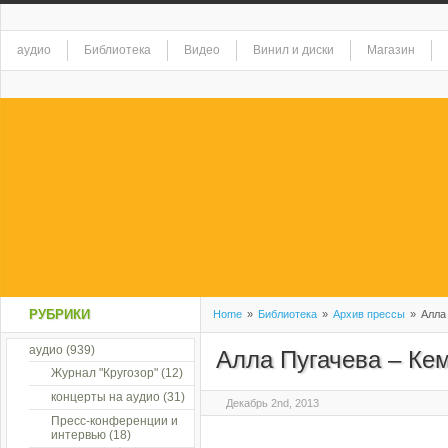
аудио
Библиотека
Видео
Винил и диски
Магазин
РУБРИКИ
Home
»
Библиотека
»
Архив прессы
»
Алла 
аудио
(939)
Алла Пугачева – Ке
Журнал "Кругозор"
(12)
концерты на аудио
(31)
Декабрь 2nd, 2013
Пресс-конференции и
интервью
(18)