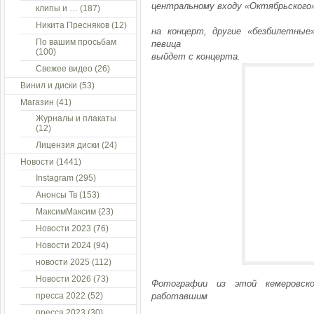
центральному входу «Октябрьского
клипы и …
(187)
Никита Пресняков
(12)
на концерт, другие «безбилетные
По вашим просьбам
певица
(100)
выйдет с концерта.
Свежее видео
(26)
Винил и диски
(53)
Магазин
(41)
Журналы и плакаты
(12)
Лицензия диски
(24)
Новости
(1441)
Instagram
(295)
Анонсы Тв
(153)
МаксимМаксим
(23)
Новости 2023
(76)
Новости 2024
(94)
новости 2025
(112)
Новости 2026
(73)
Фотографии из этой кемеровско
пресса 2022
(52)
работавшим
пресса 2023
(30)