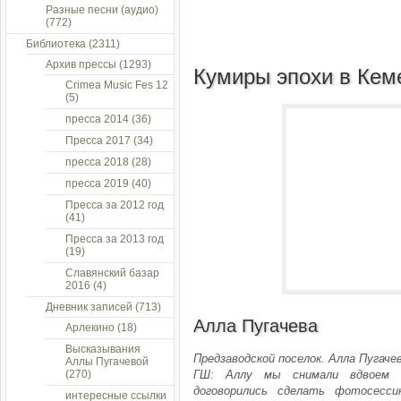
Разные песни (аудио)
(772)
Библиотека
(2311)
Архив прессы
(1293)
Кумиры эпохи в Кем
Crimea Music Fes 12
(5)
пресса 2014
(36)
Пресса 2017
(34)
пресса 2018
(28)
пресса 2019
(40)
Пресса за 2012 год
(41)
Пресса за 2013 год
(19)
Славянский базар
2016
(4)
Дневник записей
(713)
Алла Пугачева
Арлекино
(18)
Высказывания
Предзаводской поселок. Алла Пугачев
Аллы Пугачевой
(270)
ГШ: Аллу мы снимали вдвоем 
договорились сделать фотосесс
интересные ссылки