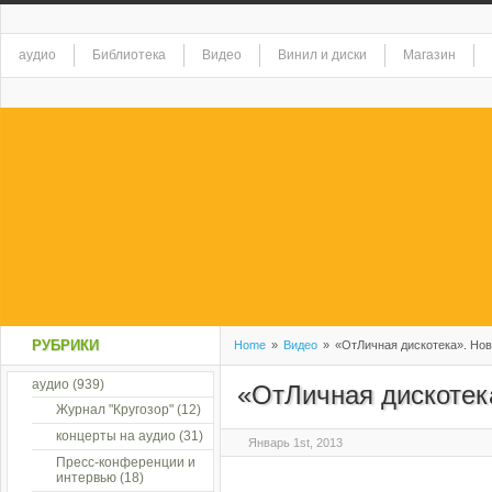
аудио
Библиотека
Видео
Винил и диски
Магазин
РУБРИКИ
Home
»
Видео
»
«ОтЛичная дискотека». Нов
аудио
(939)
«ОтЛичная дискотек
Журнал "Кругозор"
(12)
концерты на аудио
(31)
Январь 1st, 2013
Пресс-конференции и
интервью
(18)