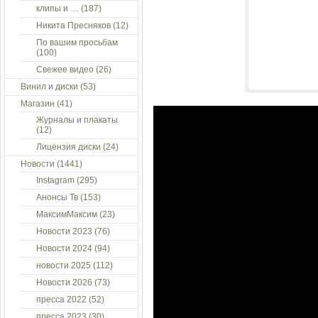
клипы и …
(187)
Никита Пресняков
(12)
По вашим просьбам
(100)
Свежее видео
(26)
Винил и диски
(53)
Магазин
(41)
Журналы и плакаты
(12)
Лицензия диски
(24)
Новости
(1441)
Instagram
(295)
Анонсы Тв
(153)
МаксимМаксим
(23)
Новости 2023
(76)
Новости 2024
(94)
новости 2025
(112)
Новости 2026
(73)
пресса 2022
(52)
пресса 2023
(30)