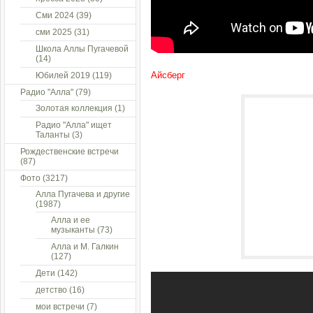
Сми 2024
(39)
сми 2025
(31)
Школа Аллы Пугачевой
(14)
Айсберг
Юбилей 2019
(119)
Радио "Алла"
(79)
Золотая коллекция
(1)
Радио "Алла" ищет
Таланты
(3)
Рождественские встречи
(87)
Фото
(3217)
Алла Пугачева и другие
(1987)
Алла и ее
музыканты
(73)
Алла и М. Галкин
(127)
Дети
(142)
детство
(16)
мои встречи
(7)