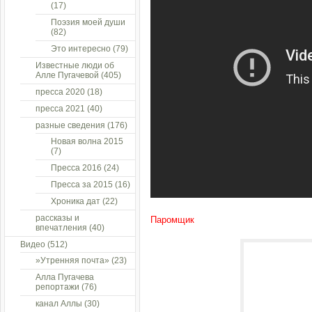
(17)
Поэзия моей души
(82)
Это интересно
(79)
Известные люди об
Алле Пугачевой
(405)
пресса 2020
(18)
пресса 2021
(40)
разные сведения
(176)
Новая волна 2015
(7)
Пресса 2016
(24)
Пресса за 2015
(16)
Хроника дат
(22)
рассказы и
Паромщик
впечатления
(40)
Видео
(512)
»Утренняя почта»
(23)
Алла Пугачева
репортажи
(76)
канал Аллы
(30)