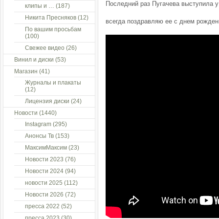
Последний раз Пугачева выступила 
клипы и …
(187)
Никита Пресняков
(12)
всегда поздравляю ее с днем рожден
По вашим просьбам
(100)
Свежее видео
(26)
Винил и диски
(53)
Магазин
(41)
Журналы и плакаты
(12)
Лицензия диски
(24)
Новости
(1440)
Instagram
(295)
Анонсы Тв
(153)
МаксимМаксим
(23)
Новости 2023
(76)
Новости 2024
(94)
новости 2025
(112)
Новости 2026
(72)
пресса 2022
(52)
пресса 2023
(30)