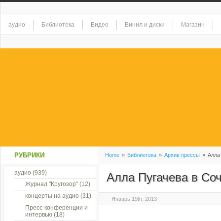
аудио
Библиотека
Видео
Винил и диски
Магазин
РУБРИКИ
Home
»
Библиотека
»
Архив прессы
»
Алла 
аудио
(939)
Алла Пугачева в Со
Журнал "Кругозор"
(12)
концерты на аудио
(31)
Январь 19th, 2013
Пресс-конференции и
интервью
(18)