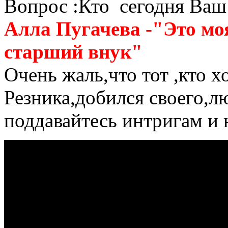
Вопрос :Кто сегодня Ваш
Алла Пугачева -"Это мо
старший внук"
Очень жаль,что тот ,кто х
Резника,добился своего,л
поддавайтесь интригам и н